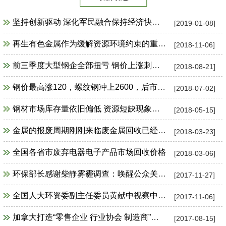
坚持创新驱动 深化军民融合保持经济快速发展良好势头
[2019-01-08]
再生有色金属作为缓解资源环境约束的重要手段对我国制造业转型升级至关重要
[2018-11-06]
前三季度大型钢企全部扭亏 钢价上涨刺激钢企加速囤煤
[2018-08-21]
钢价最高涨120，螺纹钢冲上2600，后市还要涨一波！
[2018-07-02]
钢材市场库存量依旧偏低 资源短缺现象难转变
[2018-05-15]
金属的报废周期刚刚来临废金属回收已经箭在弦上
[2018-03-23]
全国各省市废弃电器电子产品市场回收价格
[2018-03-06]
环保部长感谢柴静雾霾调查：唤醒公众关注环境
[2017-11-27]
全国人大环资委副主任委员黄献中视察中再生协会城市矿产电子交易示范基地
[2017-11-06]
加拿大打造“零售企业 行业协会 制造商”联合回收塑料产业链
[2017-08-15]